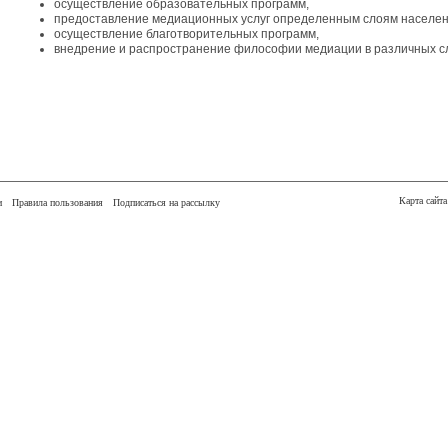
осуществление
образовательных
программ,
предоставление
медиационных
услуг
определенным
слоям
населе
осуществление
благотворительных
программ,
внедрение
и
распространение
философии
медиации
в
различных
с
Карта сайта
и
Правила пользования
Подписаться на рассылку