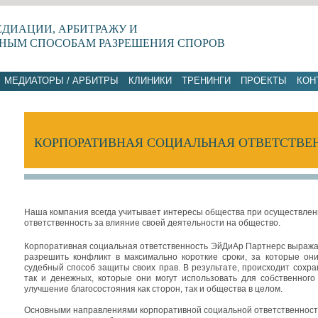
ЕДИАЦИИ, АРБИТРАЖУ И
НЫМ СПОСОБАМ РАЗРЕШЕНИЯ СПОРОВ
МЕДИАТОРЫ / АРБИТРЫ
КЛИНИКИ
ТРЕНИНГИ
ПРОЕКТЫ
КОН
КОРПОРАТИВНАЯ СОЦИАЛЬНАЯ ОТВЕТСТВЕ
Наша
компания
всегда
учитывает
интересы
общества
при
осуществлен
ответственность
за
влияние
своей
деятельности
на
общество
.
Корпоративная
социальная
ответственность
ЭйДиАр
Партнерс
выража
разрешить
конфликт
в
максимально
короткие
сроки
,
за
которые
он
судебный
способ
защиты
своих
прав
.
В
результате
,
происходит
сохра
так
и
денежных
,
которые
они
могут
использовать
для
собственного
улучшение
благосостояния
как
сторон
,
так
и
общества
в
целом
.
Основными
направлениями
корпоративной
социальной
ответственнос