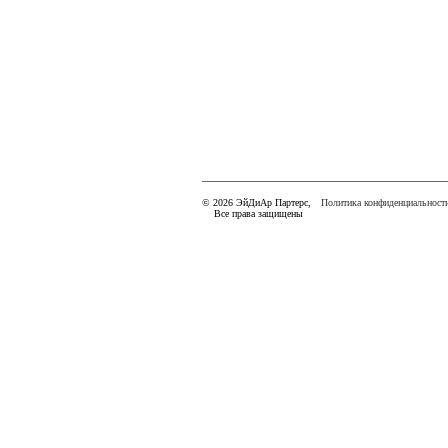
© 2026 ЭйДиАр Партерс,
Политика конфиденциальност
Все права защищены