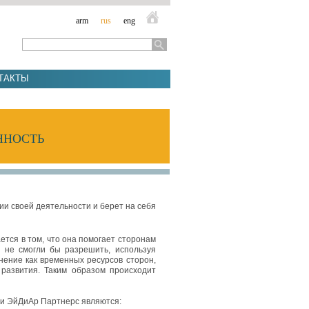
arm
rus
eng
ТАКТЫ
ННОСТЬ
ии
своей
деятельности
и
берет
на
себя
ется
в
том
,
что
она
помогает
сторонам
и
не
смогли
бы
разрешить
,
используя
нение
как
временных
ресурсов
сторон
,
развития
.
Таким
образом
происходит
ти
ЭйДиАр
Партнерс
являются
: