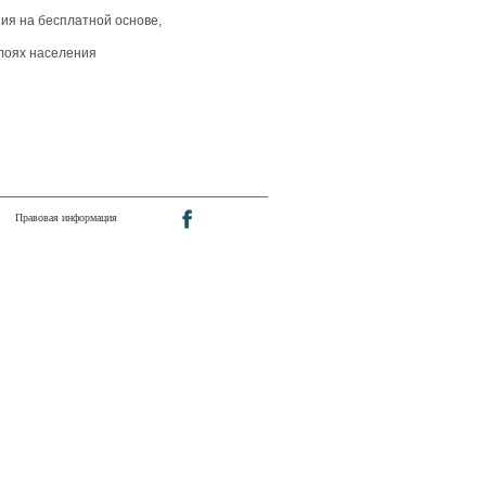
ния
на
бесплатной
основе,
лоях
населения
Правовая информация